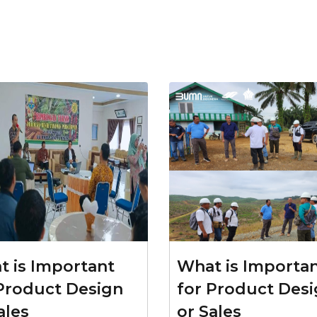
 is Important
What is Importa
Product Design
for Product Des
ales
or Sales