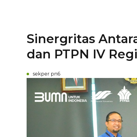
Sinergritas Anta
dan PTPN IV Regi
sekper pn6