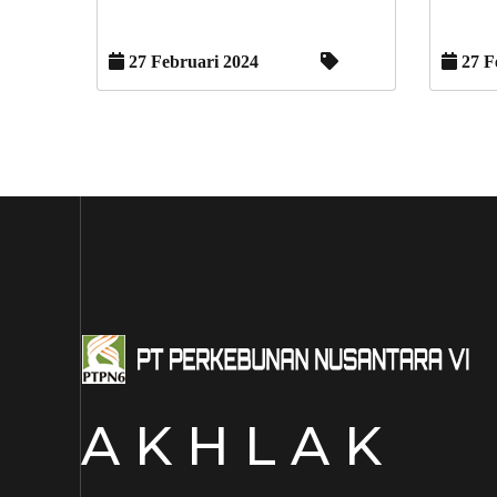
27 Februari 2024
27 F
A K H L A K