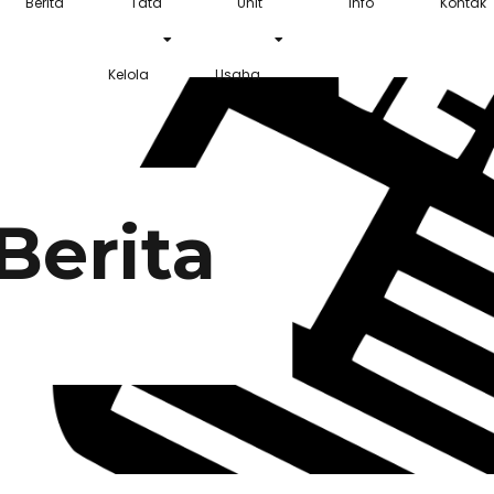
Berita
Tata
Unit
Info
Kontak
Kelola
Usaha
Berita