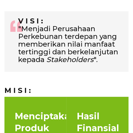
V I S I :
"Menjadi Perusahaan
Perkebunan terdepan yang
memberikan nilai manfaat
tertinggi dan berkelanjutan
kepada
Stakeholders
".
M I S I :
Menciptakan
Hasil
Produk
Finansial